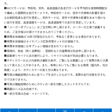
す。
■WLTCモードは、市街地、郊外、高速道路の各走行モードを平均的な使用時間配分
で構成した国際的な走行モードです。市街地モードは、信号や渋滞等の影響を受け
る比較的低速な走行を想定し、郊外モードは、信号や渋滞等の影響をあまり受けな
い走行を想定、高速道路モードは、高速道路等での走行を想定しています。
■「メーカーオプション」はご注文時に申し受けます。メーカーの工場で装着する
ため、ご注文後はお受けできませんのでご了承ください。
■車両本体価格は'26年7月現在のもので、予告なく変更となる場合があります。
■車両本体価格はタイヤパンク応急修理キット付の価格です。
■車両本体価格にはオプション価格は含まれていません。
■保険料、税金（除く消費税）、登録料などの諸費用は別途申し受けます。
■自動車リサイクル法の施行により、リサイクル料金が別途必要となります。
■ボディカラーおよび内装色は撮影の条件、ご覧になる画面によって実際の色とは異
なって見えることがあります。また、実車においてもご覧になる環境（屋内外、光の
角度）により、ボディカラーの見え方は異なります。
■写真は機能説明のために各ランプを点灯したものです。実際の走行状態を示すも
のではありません。
■写真は機能説明のためにボディの一部を切断したカットモデルです。
■画面はハメ込み合成です。
■一部の写真は合成・イメージです。