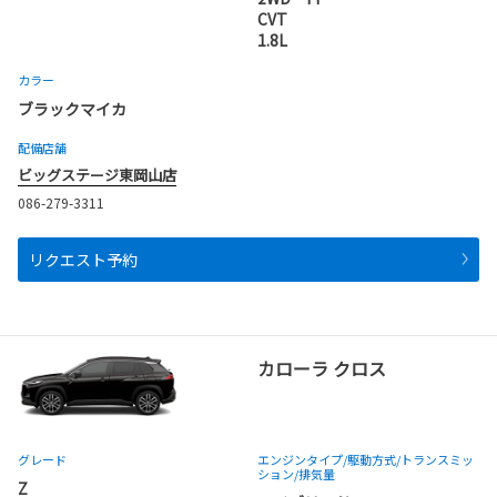
CVT
1.8L
カラー
ブラックマイカ
配備店舗
ビッグステージ東岡山店
086-279-3311
リクエスト予約
カローラ クロス
グレード
エンジンタイプ
/駆動方式/
トランスミッ
ション
/排気量
Z