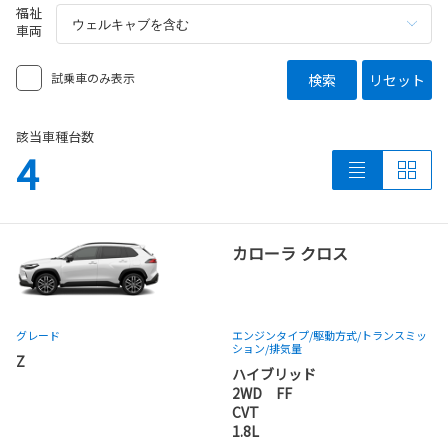
福祉
車両
試乗車のみ表示
検索
リセット
該当車種台数
4
カローラ クロス
グレード
エンジンタイプ
/駆動方式/
トランスミッ
ション
/排気量
Z
ハイブリッド
2WD FF
CVT
1.8L