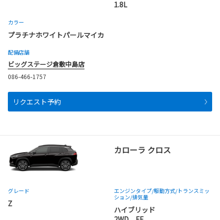
1.8L
カラー
プラチナホワイトパールマイカ
配備店舗
ビッグステージ倉敷中島店
086-466-1757
リクエスト予約
カローラ クロス
グレード
エンジンタイプ
/駆動方式/
トランスミッ
ション
/排気量
Z
ハイブリッド
2WD FF