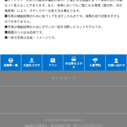
なって見えることがあります。また、実車においてもご覧になる環境（屋内外、光の
角度等）により、ボディカラーの見え方は異なります。
■写真は機能説明のために各ランプを点灯したものです。実際の走行状態を示すも
のではありません。
■写真は機能説明のためにボディの一部を切断したカットモデルです。
■画面はハメ込み合成です。
■一部の写真は合成・イメージです。
中古車をさが
試乗車一覧
お店をさがす
チラシ
入庫予約
お問い合わせ
す
サイトマップ
トップページ
店舗一覧
© 2018 Netz toyota okayama
岡山店
岡山県公安委員会 第古物商許可証 第721130013885号号
野田店