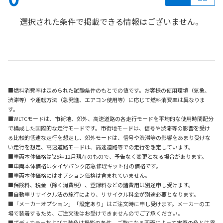
選択された条件で掲載できる情報はございません。
■燃料消費率は定められた試験条件のもとでの値です。お客様の使用環境（気象、
渋滞等）や運転方法（急発進、エアコン使用等）に応じて燃料消費率は異なりま
す。
■WLTCモードは、市街地、郊外、高速道路の各走行モードを平均的な使用時間配分
で構成した国際的な走行モードです。市街地モードは、信号や渋滞等の影響を受け
る比較的低速な走行を想定し、郊外モードは、信号や渋滞等の影響をあまり受けな
い走行を想定、高速道路モードは、高速道路等での走行を想定しています。
■車両本体価格は'25年12月現在のもので、予告なく変更となる場合があります。
■車両本体価格はタイヤパンク応急修理キット付の価格です。
■車両本体価格にはオプション価格は含まれていません。
■保険料、税金（除く消費税）、登録料などの諸費用は別途申し受けます。
■自動車リサイクル法の施行により、リサイクル料金が別途必要となります。
■「メーカーオプション」「設定あり」はご注文時に申し受けます。メーカーの工
場で装着するため、ご注文後はお受けできませんのでご了承ください。
■ボディカラーおよび内装色は撮影の条件、ご覧になる画面によって実際の色とは異