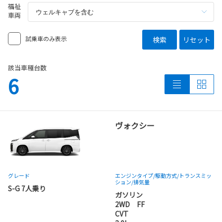
福祉
車両
試乗車のみ表示
検索
リセット
該当車種台数
6
ヴォクシー
グレード
エンジンタイプ
/駆動方式/
トランスミッ
ション
/排気量
S-G 7人乗り
ガソリン
2WD FF
CVT