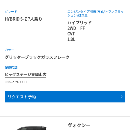
グレード
エンジンタイプ
/駆動方式/
トランスミッ
ション
/排気量
HYBRID S-Z 7人乗り
ハイブリッド
2WD FF
CVT
1.8L
カラー
グリッターブラックガラスフレーク
配備店舗
ビッグステージ東岡山店
086-279-3311
リクエスト予約
ヴォクシー