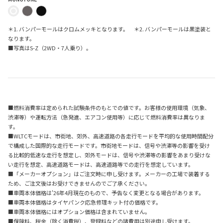
＊1. バンパーモールはクロムメッキとなります。 ＊2. バンパーモールは黒塗装と
なります。
■写真は
S-Z
（
2WD
・
7
人乗り）。
■燃料消費率は定められた試験条件のもとでの値です。お客様の使用環境（気象、
渋滞等）や運転方法（急発進、エアコン使用等）に応じて燃料消費率は異なりま
す。
■WLTCモードは、市街地、郊外、高速道路の各走行モードを平均的な使用時間配分
で構成した国際的な走行モードです。市街地モードは、信号や渋滞等の影響を受け
る比較的低速な走行を想定し、郊外モードは、信号や渋滞等の影響をあまり受けな
い走行を想定、高速道路モードは、高速道路等での走行を想定しています。
■「メーカーオプション」はご注文時に申し受けます。メーカーの工場で装着する
ため、ご注文後はお受けできませんのでご了承ください。
■車両本体価格は'26年4月現在のもので、予告なく変更となる場合があります。
■車両本体価格はタイヤパンク応急修理キット付の価格です。
■車両本体価格にはオプション価格は含まれていません。
■保険料、税金（除く消費税）、登録料などの諸費用は別途申し受けます。