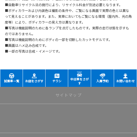
■自動車リサイクル法の施行により、リサイクル料金が別途必要となります。
■ボディカラーおよび内装色は撮影の条件や、ご覧になる画面で実際の色とは異な
って見えることがあります。また、実車においてもご覧になる環境（屋内外、光の角
度等）により、ボディカラーの見え方は異なります。
■写真は機能説明のために各ランプを点灯したものです。実際の走行状態を示すも
のではありません。
■写真は機能説明のためにボディの一部を切断したカットモデルです。
■画面はハメ込み合成です。
■一部の写真は合成・イメージです。
中古車をさが
試乗車一覧
お店をさがす
チラシ
入庫予約
お問い合わせ
す
サイトマップ
トップページ
店舗一覧