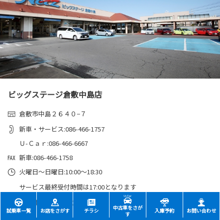
ビッグステージ倉敷中島店
倉敷市中島２６４０−７
新車・サービス:086-466-1757
Ｕ-Ｃａｒ:086-466-6667
新車:086-466-1758
火曜日～日曜日:10:00～18:30
サービス最終受付時間は17:00となります
毎週月曜日・第2火曜日:定休
中古車をさが
試乗車一覧
お店をさがす
チラシ
入庫予約
お問い合わせ
す