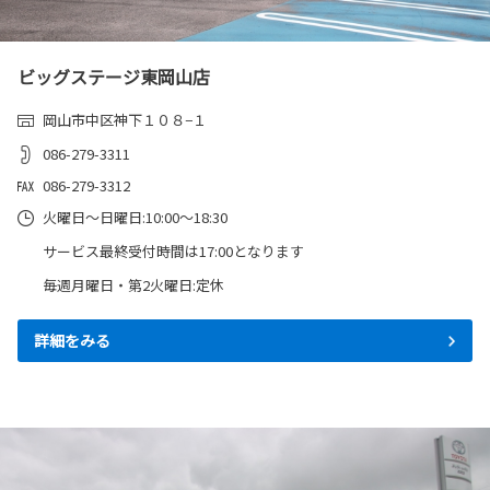
ビッグステージ東岡山店
2025-09-01
アクアを一部改良
岡山市中区神下１０８−１
アクアを一部改良しました。
086-279-3311
詳しくはこちら
086-279-3312
火曜日～日曜日:10:00～18:30
サービス最終受付時間は17:00となります
2025-08-05
毎週月曜日・第2火曜日:定休
シエンタを一部改良するとともに、コン
プリートカー“JUNO”を発売。
詳細をみる
シエンタを一部改良するとともに、MODELLIST
Aと共同開発したコンプリートカー“JUNO”を設
定しました。
詳しくはこちら