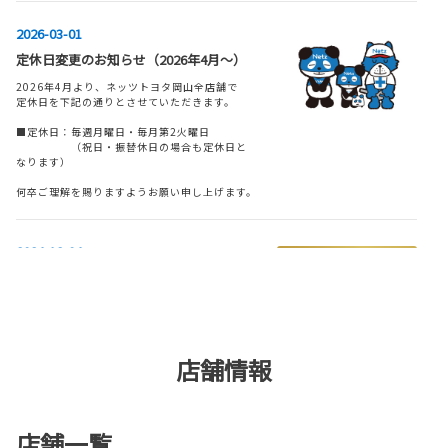
詳しくはこちら
フリードリンク
WiFi
2026-03-01
定休日変更のお知らせ（2026年4月～）
2026年4月より、ネッツトヨタ岡山全店舗で
2026-07-06
G-Station
自動洗車機
定休日を下記の通りとさせていただきます。
アクアを一部改良し、GR SPORTグレー
■定休日：毎週月曜日・毎月第2火曜日
ドを追加
（祝日・振替休日の場合も定休日と
なります）
アクアを一部改良するとともに、GR SPORTグ
車検・整備・メンテナン
レードを追加しました。
AED
ス取扱店
何卒ご理解を賜りますようお願い申し上げます。
詳しくはこちら
2024-12-04
ベビーシート（おむつ交
事故現場急行サービス
【笠岡店】グランドオープンについて
換用シート）
2026-06-03
ネッツトヨタ岡山 笠岡店
ヴェルファイアを一部改良
いよいよグランドオープンです！
新しくなった笠岡店で皆様のご来店をお待ちし
ヴェルファイアを一部改良しました。
ております。
バリアフリー/多目的トイ
店舗情報
キッズコーナー
レ
詳しくはこちら
詳しくはこちら
店舗一覧
福祉車両展示店
授乳室