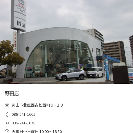
RAV4にプラグインハイブリッド車を追加設定し
ました。
詳しくはこちら
2025-12-22
MIRAIを一部改良
MIRAIを一部改良しました。
詳しくはこちら
2025-12-17
野田店
新型RAV4を発売
待望の新型RAV4、いよいよデビュー！
岡山市北区西古松西町９−２９
086-241-1661
詳しくはこちら
086-241-1670
火曜日～日曜日:10:00～18:30