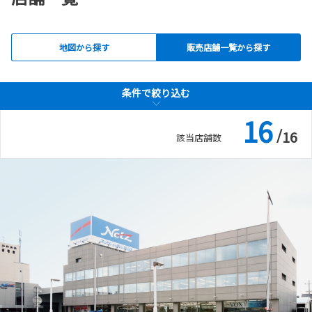
2026-06-03
2024-09-06
アルファードを一部改良
【重要なお知らせ】
アルファードを一部改良しました。
地図から探す
販売店舗一覧から探す
損害保険契約に関するお客様情報漏洩のお詫びとお知らせ
キッズルーム
詳しくはこちら
詳しくはこちら
条件で絞り込む
条件で絞り込む
16
2026-03-19
/
16
該当店舗数
ピクシストラックを一部改良
ピクシストラックを一部改良しました。
詳しくはこちら
2026-02-25
新型bZ4X Touringを発売
待望の新型bZ4X Touring、いよいよデビュー！
詳しくはこちら