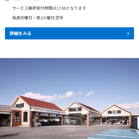
2025-10-09
サービス最終受付時間は17:00となります
bZ4Xを一部改良
毎週月曜日・第2火曜日:定休
bZ4Xを一部改良しました。
詳細をみる
詳しくはこちら
2025-09-02
ヴォクシーを一部改良
ヴォクシーを一部改良しました。
詳しくはこちら
2025-09-02
ノアを一部改良
ノアを一部改良しました。
詳しくはこちら