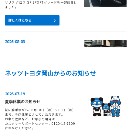
ヤリス クロス GR SPORTグレードを一部改良し
ました。
詳しくはこちら
条件で絞り込む
リセット
2026-08-03
エリア
ハリアーを一部改良
ハリアーを一部改良しました。
試乗車
詳しくはこちら
ネッツトヨタ岡山からのお知らせ
キーワード
2026-07-13
2026-07-19
カローラスポーツを一部改良するととも
夏季休業のお知らせ
サービス
に、特別仕様車 G“Z・ACTIVE ELEGANC
誠に勝手ながら、8月10日（月）～17日（月）
E”を設定
まで、全店休業とさせていただきます。
バリアフリー/フラットフ
バリアフリー/多目的駐車
お車の故障など、お急ぎの場合は
カローラスポーツを一部改良するとともに、特
ロア
場
カスタマーサポートセンター：0120-12-7109
別仕様車G“Z ACTIVE ELEGANCE"を設定しま
におかけください。
した。