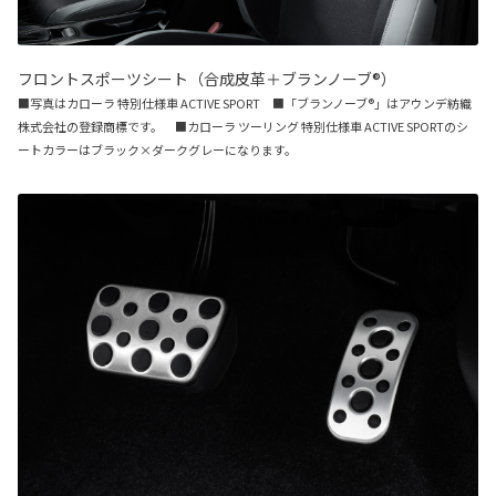
フロントスポーツシート（合成皮革＋ブランノーブ®）
■写真はカローラ 特別仕様車 ACTIVE SPORT ■「ブランノーブ®」はアウンデ紡織
株式会社の登録商標です。 ■カローラ ツーリング 特別仕様車 ACTIVE SPORTのシ
ートカラーはブラック×ダークグレーになります。