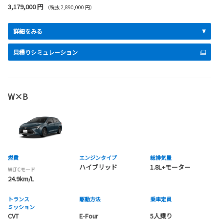
3,179,000 円
（税抜 2,890,000 円）
詳細をみる
見積りシミュレーション
W×B
燃費
エンジンタイプ
総排気量
ハイブリッド
1.8L+モーター
WLTCモード
24.9km/L
トランス
駆動方法
乗車定員
ミッション
CVT
E-Four
5人乗り