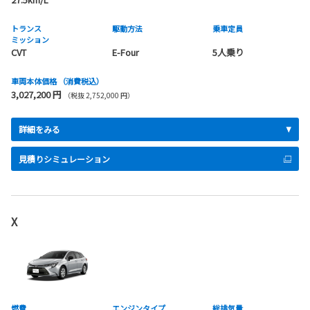
トランス
駆動方法
乗車定員
ミッション
CVT
E-Four
5人乗り
車両本体価格
（消費税込）
3,027,200 円
（税抜 2,752,000 円）
詳細をみる
見積りシミュレーション
X
燃費
エンジンタイプ
総排気量