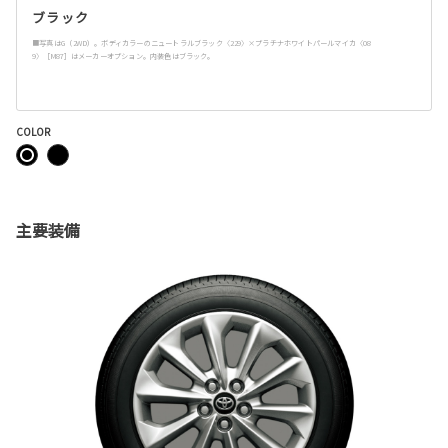
ブラック
■写真はG（2WD）。ボディカラーのニュートラルブラック〈229〉×プラチナホワイトパールマイカ〈08
9〉［M87］はメーカーオプション。内装色はブラック。
COLOR
主要装備