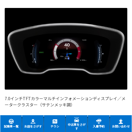
7.0インチTFTカラーマルチインフォメーションディスプレイ／メ
ータークラスター（サテンメッキ調）
中古車をさが
試乗車一覧
お店をさがす
チラシ
入庫予約
お問い合わせ
す