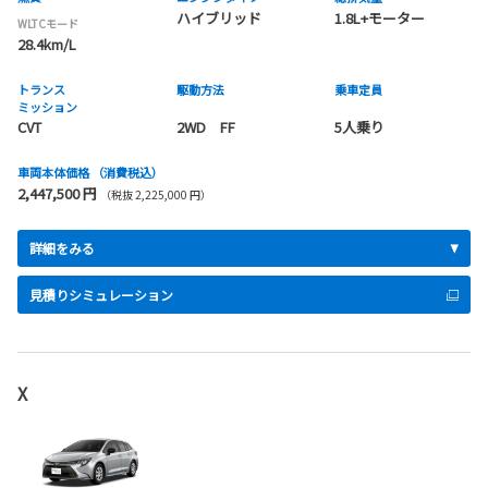
ハイブリッド
1.8L+モーター
WLTCモード
28.4km/L
トランス
駆動方法
乗車定員
ミッション
CVT
2WD FF
5人乗り
車両本体価格
（消費税込）
2,447,500 円
（税抜 2,225,000 円）
詳細をみる
見積りシミュレーション
X