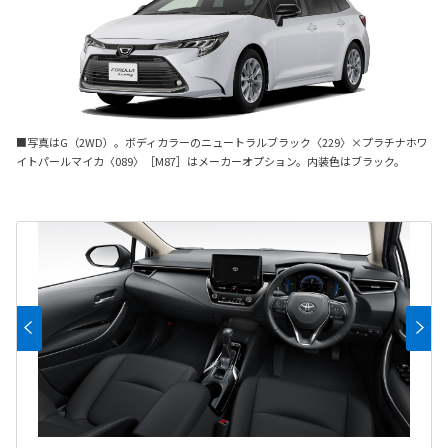
■写真はG（2WD）。ボディカラーのニュートラルブラック〈229〉×プラチナホワ
イトパールマイカ〈089〉［M87］はメーカーオプション。内装色はブラック。