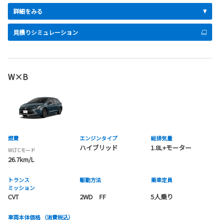
詳細をみる
見積りシミュレーション
W×B
燃費
エンジンタイプ
総排気量
ハイブリッド
1.8L+モーター
WLTCモード
26.7km/L
トランス
駆動方法
乗車定員
ミッション
CVT
2WD FF
5人乗り
車両本体価格
（消費税込）