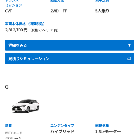
トランス
駆動方法
乗車定員
ミッション
CVT
2WD FF
5人乗り
車両本体価格
（消費税込）
2,812,700 円
（税抜 2,557,000 円）
詳細をみる
見積りシミュレーション
G
燃費
エンジンタイプ
総排気量
ハイブリッド
1.8L+モーター
WLTCモード
27.5km/L