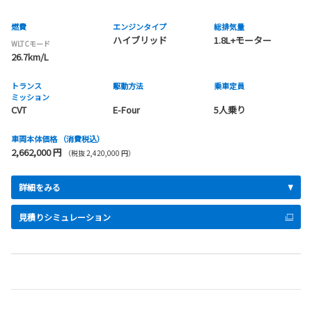
燃費
エンジンタイプ
総排気量
ハイブリッド
1.8L+モーター
WLTCモード
26.7km/L
トランス
駆動方法
乗車定員
ミッション
CVT
E-Four
5人乗り
車両本体価格
（消費税込）
2,662,000 円
（税抜 2,420,000 円）
詳細をみる
見積りシミュレーション