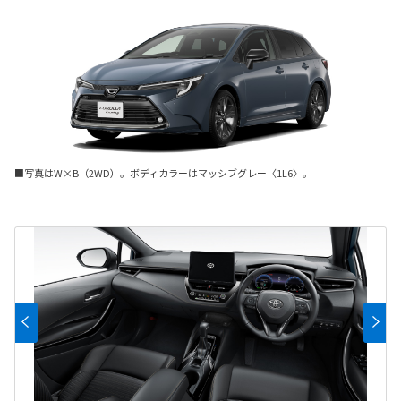
■写真はW×B（2WD）。ボディカラーはマッシブグレー〈1L6〉。