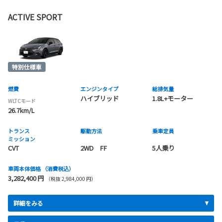
ACTIVE SPORT
燃費
エンジンタイプ
総排気量
ハイブリッド
1.8L+モーター
WLTCモード
26.7km/L
トランス
駆動方法
乗車定員
ミッション
CVT
2WD FF
5人乗り
車両本体価格
（消費税込）
3,282,400 円
（税抜 2,984,000 円）
詳細をみる