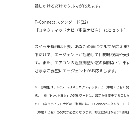
話しかけるだけでクルマが応えます。
T-Connect スタンダード(22)
［コネクティッドナビ（車載ナビ有）
とセット］
＊1
スイッチ操作は不要、あなたの声にクルマが応えます
るだけで、エージェントが起動して目的地検索や天
す。また、エアコンの温度調整や窓の開閉など、車
ざまなご要望にエージェントがお応えします。
※一部機能は、T-Connectやコネクティッドナビ（車載ナビ有
す。 ※「Hey,トヨタ」の起動ワードは、設定から変更すること
＊1. コネクティッドナビのご利用には、T-Connectスタンダー
（車載ナビ有）の契約が必要となります。初度登録日から5年間無