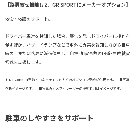
［路肩寄せ機能はZ、GR SPORTにメーカーオプション］
救命・救護をサポート。
ドライバー異常を検知した場合、警告を発しドライバーに操作を
促すほか、ハザードランプなどで車外に異常を報知しながら自車
線内、または路肩に減速停車し、自損･加害事故の回避･事故被害
低減を支援します。
＊1. T-Connect契約とコネクティッドナビのオプション契約が必要です。 ■写真は
作動イメージです。 ■写真のカメラ・レーダーの検知範囲はイメージです。
駐車のしやすさをサポート