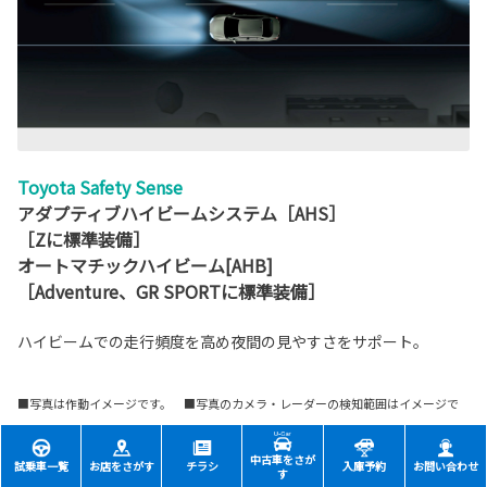
Toyota Safety Sense
アダプティブハイビームシステム［AHS］
［Zに標準装備］
オートマチックハイビーム[AHB]
［Adventure、GR SPORTに標準装備］
ハイビームでの走行頻度を高め夜間の見やすさをサポート。
■写真は作動イメージです。 ■写真のカメラ・レーダーの検知範囲はイメージで
す。
中古車をさが
試乗車一覧
お店をさがす
チラシ
入庫予約
お問い合わせ
す