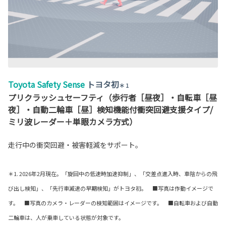
Toyota Safety Sense
トヨタ初
＊ 1
プリクラッシュセーフティ（歩行者［昼夜］・自転車［昼
夜］・自動二輪車［昼］検知機能付衝突回避支援タイプ/
ミリ波レーダー＋単眼カメラ方式）
走行中の衝突回避・被害軽減をサポート。
＊1. 2026年2月現在。「旋回中の低速時加速抑制」、「交差点進入時、車陰からの飛
び出し検知」、「先行車減速の早期検知」が
トヨタ初。 ■写真は作動イメージで
す。 ■写真のカメラ・レーダーの検知範囲はイメージです。 ■自転車および自動
二輪車は、人が乗車している状態が対象です。