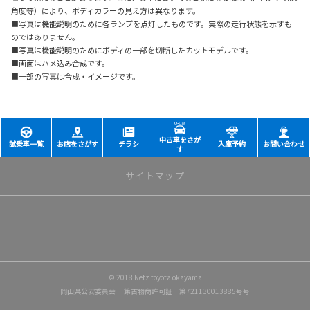
角度等）により、ボディカラーの見え方は異なります。
■写真は機能説明のために各ランプを点灯したものです。実際の走行状態を示すも
のではありません。
■写真は機能説明のためにボディの一部を切断したカットモデルです。
■画面はハメ込み合成です。
■一部の写真は合成・イメージです。
中古車をさが
試乗車一覧
お店をさがす
チラシ
入庫予約
お問い合わせ
す
サイトマップ
トップページ
店舗一覧
© 2018 Netz toyota okayama
岡山店
岡山県公安委員会 第古物商許可証 第721130013885号号
野田店
ビッグステージ東岡山店