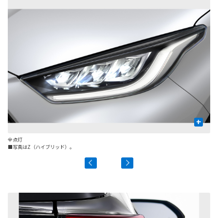
+
全点灯
L
■写真はZ（ハイブリッド）。