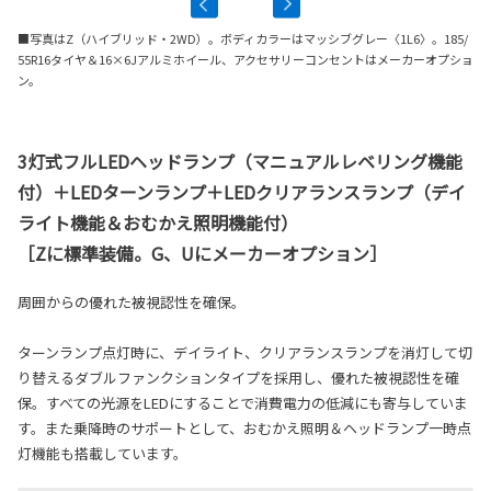
■写真はZ（ハイブリッド・2WD）。ボディカラーはマッシブグレー〈1L6〉。185/
55R16タイヤ＆16×6Jアルミホイール、アクセサリーコンセントはメーカーオプショ
ン。
3灯式フルLEDヘッドランプ（マニュアルレベリング機能
付）＋LEDターンランプ＋LEDクリアランスランプ（デイ
ライト機能＆おむかえ照明機能付）
［Zに標準装備。G、Uにメーカーオプション］
周囲からの優れた被視認性を確保。
ターンランプ点灯時に、デイライト、クリアランスランプを消灯して切
り替えるダブルファンクションタイプを採用し、優れた被視認性を確
保。すべての光源をLEDにすることで消費電力の低減にも寄与していま
す。また乗降時のサポートとして、おむかえ照明＆ヘッドランプ一時点
灯機能も搭載しています。