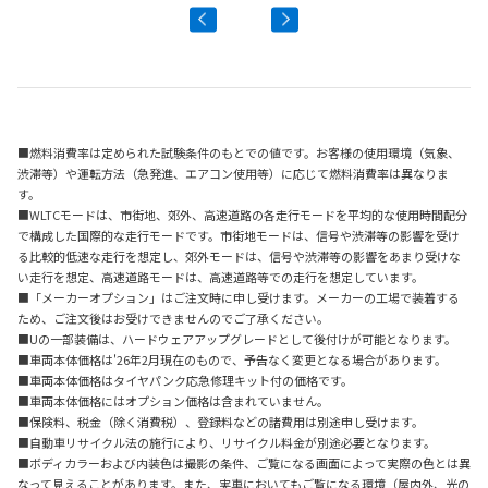
■燃料消費率は定められた試験条件のもとでの値です。お客様の使用環境（気象、
渋滞等）や運転方法（急発進、エアコン使用等）に応じて燃料消費率は異なりま
す。
■WLTCモードは、市街地、郊外、高速道路の各走行モードを平均的な使用時間配分
で構成した国際的な走行モードです。市街地モードは、信号や渋滞等の影響を受け
る比較的低速な走行を想定し、郊外モードは、信号や渋滞等の影響をあまり受けな
い走行を想定、高速道路モードは、高速道路等での走行を想定しています。
■「メーカーオプション」はご注文時に申し受けます。メーカーの工場で装着する
ため、ご注文後はお受けできませんのでご了承ください。
■Uの一部装備は、ハードウェアアップグレードとして後付けが可能となります。
■車両本体価格は'26年2月現在のもので、予告なく変更となる場合があります。
■車両本体価格はタイヤパンク応急修理キット付の価格です。
■車両本体価格にはオプション価格は含まれていません。
■保険料、税金（除く消費税）、登録料などの諸費用は別途申し受けます。
■自動車リサイクル法の施行により、リサイクル料金が別途必要となります。
■ボディカラーおよび内装色は撮影の条件、ご覧になる画面によって実際の色とは異
なって見えることがあります。また、実車においてもご覧になる環境（屋内外、光の