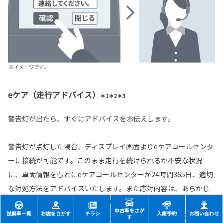
eケア（走行アドバイス）
＊1＊2＊3
警告灯が出たら、すぐにアドバイスをお伝えします。
警告灯が点灯した場合、ディスプレイ画面よりeケアコールセンタ
ーに接続が可能です。このまま走行を続けられるか不安な状況
に、車両情報をもとにeケアコールセンターが24時間365日、適切
な対処方法をアドバイスいたします。また応対内容は、あらかじ
め登録しているトヨタ販売店（リモートメンテナンス店）にも連
中古車をさが
試乗車一覧
お店をさがす
チラシ
入庫予約
お問い合わせ
携され、点検や修理などをご案内させていただく場合がありま
す