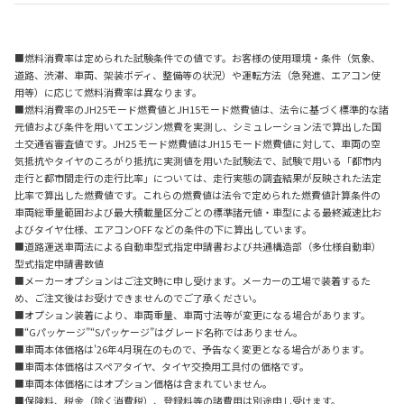
■燃料消費率は定められた試験条件での値です。お客様の使用環境・条件（気象、
道路、渋滞、車両、架装ボディ、整備等の状況）や運転方法（急発進、エアコン使
用等）に応じて燃料消費率は異なります。
■燃料消費率のJH25モード燃費値とJH15モード燃費値は、法令に基づく標準的な諸
元値および条件を用いてエンジン燃費を実測し、シミュレーション法で算出した国
土交通省審査値です。JH25 モード燃費値はJH15 モード燃費値に対して、車両の空
気抵抗やタイヤのころがり抵抗に実測値を用いた試験法で、試験で用いる「都市内
走行と都市間走行の走行比率」については、走行実態の調査結果が反映された法定
比率で算出した燃費値です。これらの燃費値は法令で定められた燃費値計算条件の
車両総重量範囲および最大積載量区分ごとの標準諸元値・車型による最終減速比お
よびタイヤ仕様、エアコンOFF などの条件の下に算出しています。
■道路運送車両法による自動車型式指定申請書および共通構造部（多仕様自動車）
型式指定申請書数値
■メーカーオプションはご注文時に申し受けます。メーカーの工場で装着するた
め、ご注文後はお受けできませんのでご了承ください。
■オプション装着により、車両重量、車両寸法等が変更になる場合があります。
■“Gパッケージ”“Sパッケージ”はグレード名称ではありません。
■車両本体価格は'26年4月現在のもので、予告なく変更となる場合があります。
■車両本体価格はスペアタイヤ、タイヤ交換用工具付の価格です。
■車両本体価格にはオプション価格は含まれていません。
■保険料、税金（除く消費税）、登録料等の諸費用は別途申し受けます。