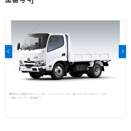
■写真および図面は10尺デッキ・4WD・フルジャストロー・2.0トン積。ボディカラーはホワイト〈058〉
（鳥居：Aタイプ）。 車型番号 4