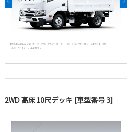
■写真および図面は10尺デッキ・2WD・フルジャストロー・2.0トン積。ボディカラーはホワイト〈058〉
（鳥居：Aタイプ）。 車型番号 1
2WD 高床 10尺デッキ [車型番号 3]