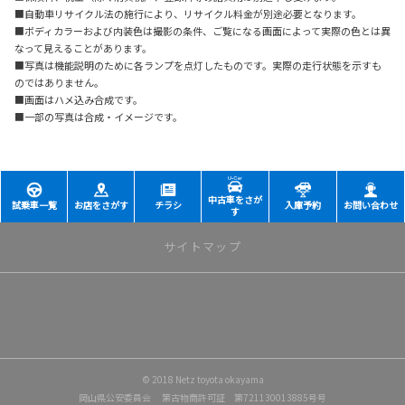
■自動車リサイクル法の施行により、リサイクル料金が別途必要となります。
■ボディカラーおよび内装色は撮影の条件、ご覧になる画面によって実際の色とは異
なって見えることがあります。
■写真は機能説明のために各ランプを点灯したものです。実際の走行状態を示すも
のではありません。
■画面はハメ込み合成です。
■一部の写真は合成・イメージです。
中古車をさが
試乗車一覧
お店をさがす
チラシ
入庫予約
お問い合わせ
す
サイトマップ
トップページ
店舗一覧
© 2018 Netz toyota okayama
岡山店
岡山県公安委員会 第古物商許可証 第721130013885号号
野田店