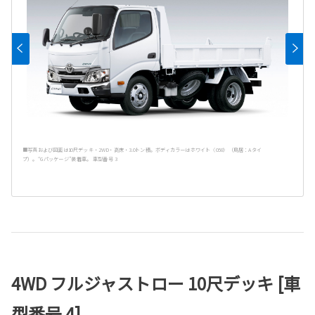
■写真および図面は10尺デッキ・2WD・高床・3.0トン積。ボディカラーはホワイト〈058〉（鳥居：Aタイ
プ）。“Gパッケージ”装着車。 車型番号 3
4WD フルジャストロー 10尺デッキ [車
型番号 4]