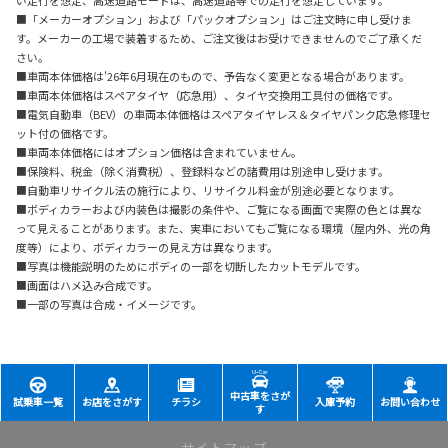
■「メーカーオプション」および「パックオプション」はご注文時に申し受けま
す。メーカーの工場で装着するため、ご注文後はお受けできませんのでご了承くだ
さい。
■車両本体価格は'26年6月現在のもので、予告なく変更となる場合があります。
■車両本体価格はスペアタイヤ（応急用）、タイヤ交換用工具付の価格です。
■電気自動車（BEV）の車両本体価格はスペアタイヤレス＆タイヤパンク応急修理セ
ット付の価格です。
■車両本体価格にはオプション価格は含まれていません。
■保険料、税金（除く消費税）、登録料などの諸費用は別途申し受けます。
■自動車リサイクル法の施行により、リサイクル料金が別途必要となります。
■ボディカラーおよび内装色は撮影の条件や、ご覧になる画面で実際の色とは異な
って見えることがあります。また、実車においてもご覧になる環境（屋内外、光の角
度等）により、ボディカラーの見え方は異なります。
■写真は機能説明のためにボディの一部を切断したカットモデルです。
■画面はハメ込み合成です。
■一部の写真は合成・イメージです。
中古車をさが
試乗車一覧
お店をさがす
チラシ
入庫予約
お問い合わせ
す
サイトマップ