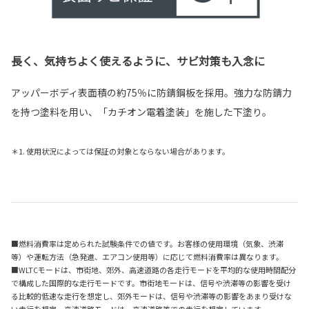
長く、気持ちよく使えるように、サビ対策も入念に
アッパーボディ表面積の約75％に防錆鋼板を採用。強力な防錆力
を持つ塗料を用い、「カチオン電着塗装」を施した下塗り。
＊1. 使用状況によっては保証の対象とならない場合があります。
■燃料消費率は定められた試験条件での値です。お客様の使用環境（気象、渋滞
等）や運転方法（急発進、エアコン使用等）に応じて燃料消費率は異なります。
■WLTCモードは、市街地、郊外、高速道路の各走行モードを平均的な使用時間配分
で構成した国際的な走行モードです。市街地モードは、信号や渋滞等の影響を受け
る比較的低速な走行を想定し、郊外モードは、信号や渋滞等の影響をあまり受けな
い走行を想定、高速道路モードは、高速道路等での走行を想定しています。